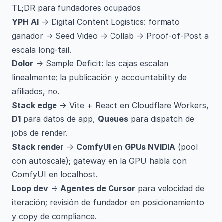
TL;DR para fundadores ocupados
YPH AI
→ Digital Content Logistics: formato
ganador → Seed Video → Collab → Proof-of-Post a
escala long-tail.
Dolor
→ Sample Deficit: las cajas escalan
linealmente; la publicación y accountability de
afiliados, no.
Stack edge
→ Vite + React en Cloudflare Workers,
D1
para datos de app,
Queues
para dispatch de
jobs de render.
Stack render
→
ComfyUI
en
GPUs NVIDIA
(pool
con autoscale); gateway en la GPU habla con
ComfyUI en localhost.
Loop dev
→
Agentes de
Cursor
para velocidad de
iteración; revisión de fundador en posicionamiento
y copy de compliance.