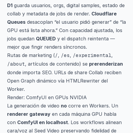
D1
guarda usuarios, orgs, digital samples, estado de
collab y metadata de jobs de render.
Cloudflare
Queues
desacoplan “el usuario pidió generar” de “la
GPU está lista ahora.” Con capacidad ajustada, los
jobs quedan
QUEUED
y el dispatch reintenta —
mejor que fingir renders síncronos.
Rutas de marketing (
/
,
/es
,
/experimental
,
/about
, artículos de contenido) se
prerenderizan
donde importa SEO. URLs de share Collab reciben
Open Graph dinámico vía HTMLRewriter del
Worker.
Render: ComfyUI en GPUs NVIDIA
La generación de video
no
corre en Workers. Un
renderer gateway
en cada máquina GPU habla
con
ComfyUI en localhost
. Los workflows alinean
cara/voz al Seed Video preservando fidelidad de