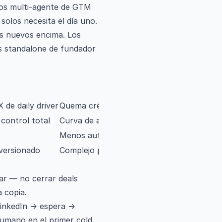
pos multi-agente de GTM
olos necesita el día uno.
os nuevos encima. Los
s standalone de fundador
Contras
 de daily driver
Quema créditos; menos control a nivel cód
 control total
Curva de aprendizaje más alta
Menos autonomía profunda que Lindy/n8
versionado
Complejo para solos tempranos
ar — no cerrar deals
 copia.
LinkedIn → espera →
umano en el primer cold