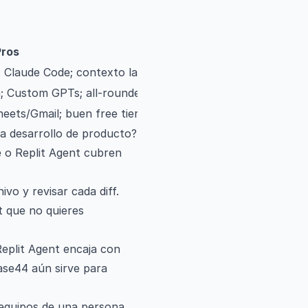
Pros
Limitacio
; Claude Code; contexto largo
Store de plugins más débil
; Custom GPTs; all-rounder
Prosa genérica sin edición
ets/Gmail; buen free tier
Menos preferido como único
a desarrollo de producto?
e o Replit Agent cubren
vo y revisar cada diff.
t que no quieres
eplit Agent encaja con
ase44 aún sirve para
 equipos de una persona