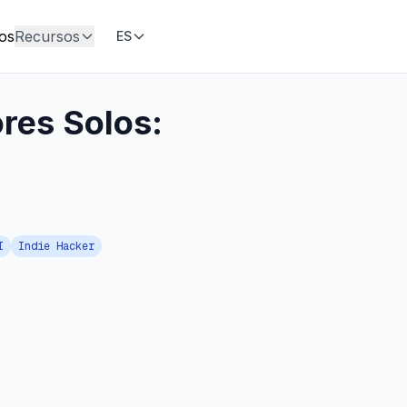
ios
Recursos
ES
res Solos:
I
Indie Hacker