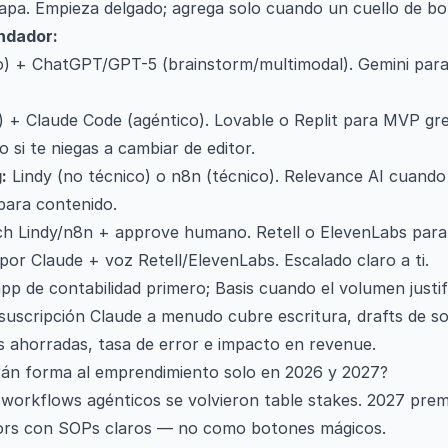
pa. Empieza delgado; agrega solo cuando un cuello de bot
ndador:
o) + ChatGPT/GPT-5 (brainstorm/multimodal). Gemini par
) + Claude Code (agéntico). Lovable o Replit para MVP gr
 si te niegas a cambiar de editor.
:
Lindy (no técnico) o n8n (técnico). Relevance AI cuando
para contenido.
h Lindy/n8n + approve humano. Retell o ElevenLabs para 
or Claude + voz Retell/ElevenLabs. Escalado claro a ti.
p de contabilidad primero; Basis cuando el volumen justif
 suscripción Claude a menudo cubre escritura, drafts de s
 ahorradas, tasa de error e impacto en revenue.
rán forma al emprendimiento solo en 2026 y 2027?
 workflows agénticos se volvieron table stakes. 2027 pre
iors con SOPs claros — no como botones mágicos.