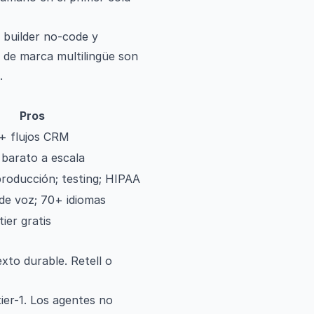
n builder no-code y
 de marca multilingüe son
.
Pros
Contras
 + flujos CRM
Créditos; revisa outbound con 
 barato a escala
Tú lo construyes y mantienes
producción; testing; HIPAA
Especializado en voz
 de voz; 70+ idiomas
El stack de telefonía puede nec
tier gratis
No totalmente autónomo
xto durable. Retell o
ier-1. Los agentes no