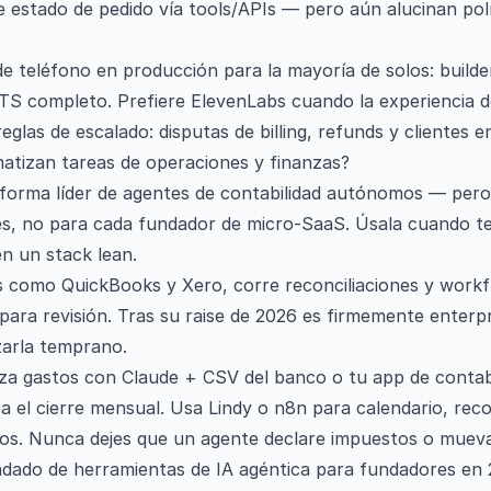
 estado de pedido vía tools/APIs — pero aún alucinan polí
 de teléfono en producción para la mayoría de solos: builde
S completo. Prefiere ElevenLabs cuando la experiencia de
reglas de escalado: disputas de billing, refunds y clientes
atizan tareas de operaciones y finanzas?
taforma líder de agentes de contabilidad autónomos — per
es, no para cada fundador de micro-SaaS. Úsala cuando t
n un stack lean.
s como QuickBooks y Xero, corre reconciliaciones y workf
ara revisión. Tras su raise de 2026 es firmemente enterpri
zarla temprano.
iza gastos con Claude + CSV del banco o tu app de contab
 el cierre mensual. Usa Lindy o n8n para calendario, reco
tos. Nunca dejes que un agente declare impuestos o mueva
ndado de herramientas de IA agéntica para fundadores en