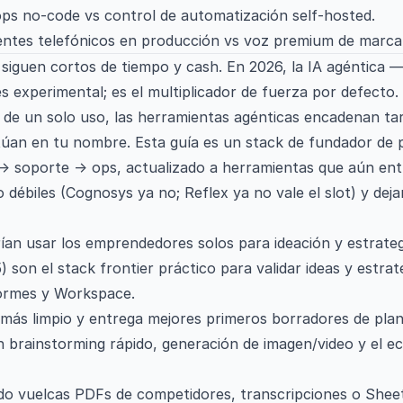
ps no-code vs control de automatización self-hosted.
ntes telefónicos en producción vs voz premium de marca
siguen cortos de tiempo y cash. En 2026, la IA agéntica
s experimental; es el multiplicador de fuerza por defecto.
 de un solo uso, las herramientas agénticas encadenan tar
úan en tu nombre. Esta guía es un stack de fundador de 
→ soporte → ops, actualizado a herramientas que aún ent
débiles (Cognosys ya no; Reflex ya no vale el slot) y de
ían usar los emprendedores solos para ideación y estrate
on el stack frontier práctico para validar ideas y estrate
normes y Workspace.
más limpio y entrega mejores primeros borradores de plan
 brainstorming rápido, generación de imagen/video y el e
ndo vuelcas PDFs de competidores, transcripciones o Sheet