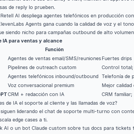
sas de reply lo prueben.
, Retell AI despliega agentes telefónicos en producción co
levenLabs Agents gana cuando la calidad de voz y el tono
igue siendo nicho para campañas outbound de alto volumen
 IA para ventas y alcance
Función
Agentes de ventas email/SMS/reuniones
Fuertes drips
Pipelines de outreach custom
Control total;
Agentes telefónicos inbound/outbound
Telefonía de 
Voz conversacional premium
Mejor calidad
GPT
CRM + redacción con IA
CRM familiar; 
 de IA el soporte al cliente y las llamadas de voz?
siguen liderando el chat de soporte multi-turno con conte
cala edge cases a ti.
 AI o un bot Claude custom sobre tus docs para tickets t