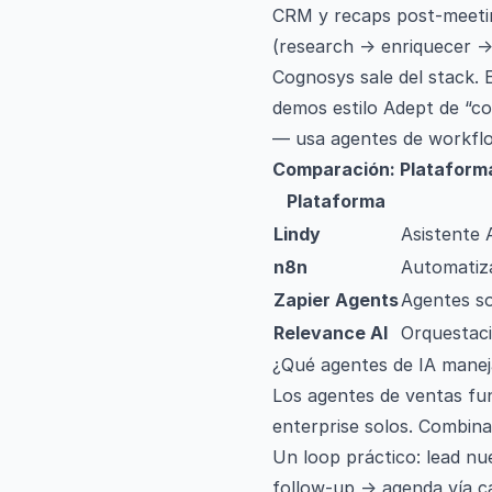
CRM y recaps post-meetin
(research → enriquecer → 
Cognosys sale del stack. 
demos estilo Adept de “c
— usa agentes de workfl
Comparación: Plataforma
Plataforma
Lindy
Asistente 
n8n
Automatiza
Zapier Agents
Agentes so
Relevance AI
Orquestac
¿Qué agentes de IA manej
Los agentes de ventas fun
enterprise solos. Combin
Un loop práctico: lead nu
follow-up → agenda vía c