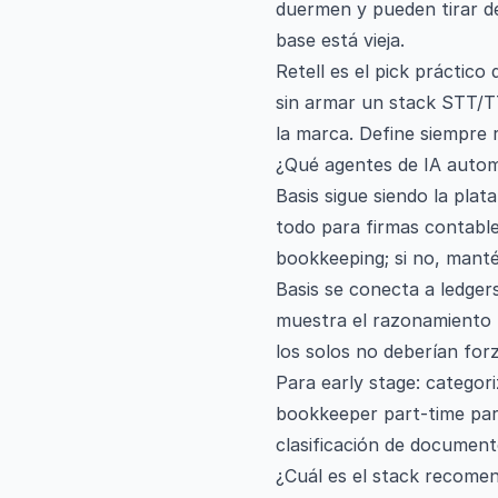
duermen y pueden tirar de
base está vieja.
Retell es el pick práctico
sin armar un stack STT/TT
la marca. Define siempre 
¿Qué agentes de IA autom
Basis sigue siendo la pla
todo para firmas contabl
bookkeeping; si no, manté
Basis se conecta a ledger
muestra el razonamiento p
los solos no deberían for
Para early stage: categor
bookkeeper part-time para
clasificación de documen
¿Cuál es el stack recome