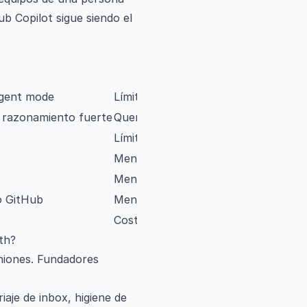
b Copilot sigue siendo el
Limitaciones
 agent mode
Límites de uso en días agent-heavy
 razonamiento fuerte
Quema tokens en Max; curva CLI
Límites de scope; limpia antes de esc
Menos polish de diseño que Lovable
Menos flexible que código real
o GitHub
Menos agéntico que Cursor/Claude 
Costoso; necesita tickets claros + r
th?
niones. Fundadores
riaje de inbox, higiene de