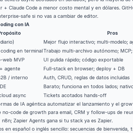
r + Claude Code a menor costo mental y en dólares. GitHu
erprise-safe si no vas a cambiar de editor.
oding con IA
Propósito
Pros
diario)
Mejor flujo interactivo; multi-modelo;
coding en terminal
Trabajo multi-archivo autónomo; MCP;
o-web MVP
UI pulida rápido; código exportable
 + agente
Full-stack en browser; deploy + DB
2B / interno
Auth, CRUD, reglas de datos incluidas
IDE
Barato; funciona en todos lados; nativ
cloud async
Tickets acotados hands-off
rmas de IA agéntica automatizar el lanzamiento y el grow
te no-code de growth para email, CRM y follow-ups de reu
 n8n; Zapier Agents gana si tu stack ya es Zapier.
jos en español o inglés sencillo: secuencias de bienvenida, t