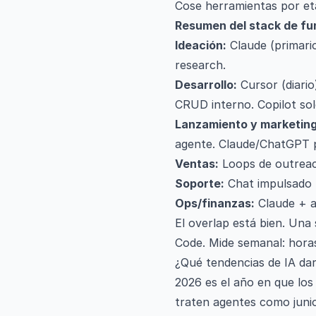
Cose herramientas por eta
Resumen del stack de fu
Ideación:
Claude (primari
research.
Desarrollo:
Cursor (diario
CRUD interno. Copilot solo
Lanzamiento y marketing
agente. Claude/ChatGPT 
Ventas:
Loops de outreac
Soporte:
Chat impulsado p
Ops/finanzas:
Claude + ap
El overlap está bien. Una
Code. Mide semanal: horas
¿Qué tendencias de IA da
2026 es el año en que los
traten agentes como jun