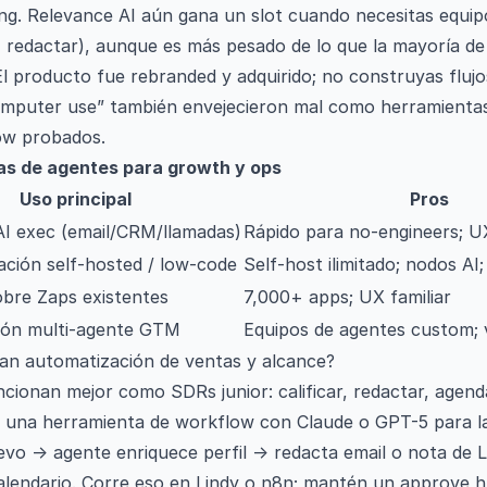
g. Relevance AI aún gana un slot cuando necesitas equi
redactar), aunque es más pesado de lo que la mayoría de s
El producto fue rebranded y adquirido; no construyas fluj
omputer use” también envejecieron mal como herramienta
ow probados.
s de agentes para growth y ops
Uso principal
Pros
AI exec (email/CRM/llamadas)
Rápido para no-engineers; UX
ción self-hosted / low-code
Self-host ilimitado; nodos AI;
bre Zaps existentes
7,000+ apps; UX familiar
ión multi-agente GTM
Equipos de agentes custom; 
an automatización de ventas y alcance?
cionan mejor como SDRs junior: calificar, redactar, agend
a una herramienta de workflow con Claude o GPT-5 para la
evo → agente enriquece perfil → redacta email o nota de 
alendario. Corre eso en Lindy o n8n; mantén un approve h