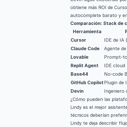
obtiene más ROI de Curso
autocomplete barato y ent
Comparación: Stack de c
Herramienta
Cursor
IDE de IA (
Claude Code
Agente de 
Lovable
Prompt-t
Replit Agent
IDE cloud
Base44
No-code B
GitHub Copilot
Plugin de 
Devin
Ingeniero 
¿Cómo pueden las platafo
Lindy es el mejor asisten
técnicos deberían preferir
Lindy te deja describir flu