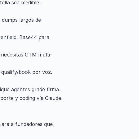
ella sea medible.
a dumps largos de
eenfield. Base44 para
 necesitas GTM multi-
qualify/book por voz.
ique agentes grade firma.
oporte y coding vía Claude
miará a fundadores que