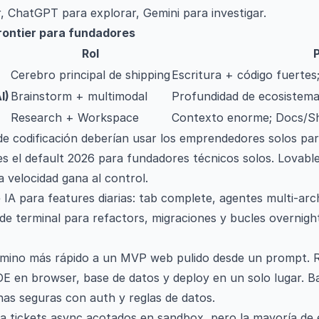
r, ChatGPT para explorar, Gemini para investigar.
ontier para fundadores
Rol
Cerebro principal de shipping
Escritura + código fuertes
I)
Brainstorm + multimodal
Profundidad de ecosistema
Research + Workspace
Contexto enorme; Docs/She
e codificación deberían usar los emprendedores solos par
s el default 2026 para fundadores técnicos solos. Lovabl
 velocidad gana al control.
 IA para features diarias: tab complete, agentes multi-archi
de terminal para refactors, migraciones y bucles overnigh
camino más rápido a un MVP web pulido desde un prompt. R
E en browser, base de datos y deploy en un solo lugar. B
as seguras con auth y reglas de datos.
ra tickets async acotados en sandbox, pero la mayoría de