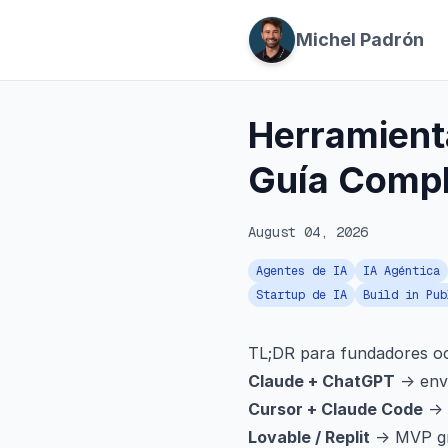
Michel Padrón
Herramient
Guía Compl
August 04, 2026
Agentes de IA
IA Agéntica
Startup de IA
Build in Pub
TL;DR para fundadores o
Claude + ChatGPT
→ enví
Cursor + Claude Code
→ I
Lovable / Replit
→ MVP gre