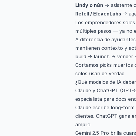
Lindy o n8n
→ asistente o
Retell / ElevenLabs
→ age
Los emprendedores solos 
múltiples pasos — ya no e
A diferencia de ayudantes
mantienen contexto y act
build → launch → vender 
Cortamos picks muertos o 
solos usan de verdad.
¿Qué modelos de IA deber
Claude y ChatGPT (GPT-5) s
especialista para docs e
Claude escribe long-form 
clientes. ChatGPT gana en
amplio.
Gemini 2.5 Pro brilla cua